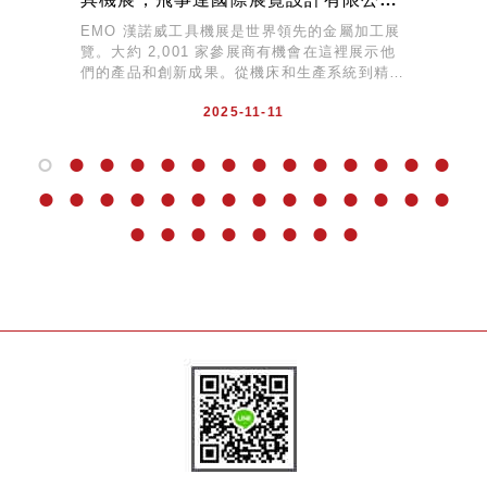
司，www.vistargp.com
EMO 漢諾威工具機展是世界領先的金屬加工展
覽。大約 2,001 家參展商有機會在這裡展示他
們的產品和創新成果。從機床和生產系統到精密
工具和配件，再到控制技術和生產自動化，涵蓋
2025-11-11
了金...
1
2
3
4
5
6
7
8
9
10
11
12
13
14
15
16
17
18
19
20
21
22
23
24
25
26
27
28
29
30
31
32
33
34
35
36