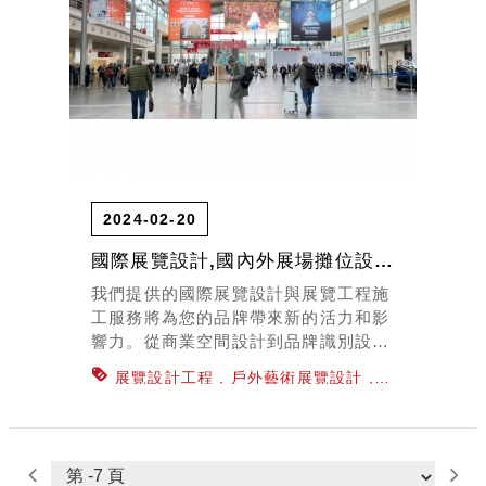
2024-02-20
國際展覽設計,國內外展場攤位設計,展覽設計
我們提供的國際展覽設計與展覽工程施
工服務將為您的品牌帶來新的活力和影
響力。從商業空間設計到品牌識別設
計，我們的專業團隊致力於為客戶提供
展覽設計工程
戶外藝術展覽設計
最佳的解決方案，讓您的品牌在眾多競
百貨專櫃櫥窗設計
辦公室規劃設計
展
爭對手中脫穎而出。
示廳空間設計
商業空間設計
室內設計
裝潢
展覽工程施工
國際展覽設計