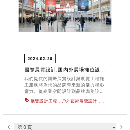
2024-02-20
國際展覽設計,國內外展場攤位設計,展覽設計
我們提供的國際展覽設計與展覽工程施
工服務將為您的品牌帶來新的活力和影
響力。從商業空間設計到品牌識別設
計，我們的專業團隊致力於為客戶提供
展覽設計工程
戶外藝術展覽設計
最佳的解決方案，讓您的品牌在眾多競
百貨專櫃櫥窗設計
辦公室規劃設計
展
爭對手中脫穎而出。
示廳空間設計
商業空間設計
室內設計
裝潢
展覽工程施工
國際展覽設計