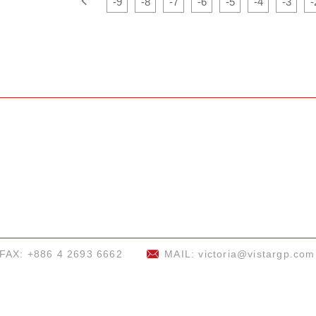
-9
-8
-7
-6
-5
-4
-3
-
FAX: +886 4 2693 6662
MAIL:
victoria@vistargp.com