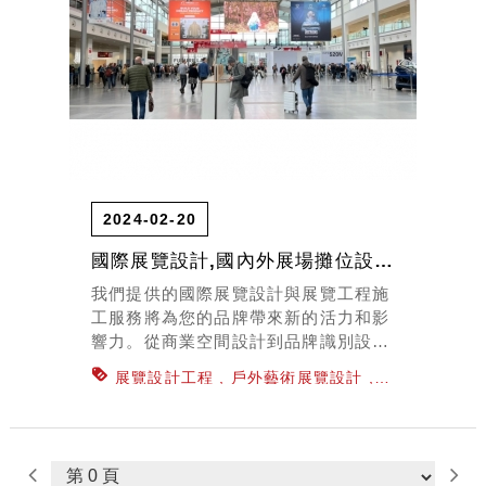
2024-02-20
國際展覽設計,國內外展場攤位設計,展覽設計
我們提供的國際展覽設計與展覽工程施
工服務將為您的品牌帶來新的活力和影
響力。從商業空間設計到品牌識別設
計，我們的專業團隊致力於為客戶提供
展覽設計工程
戶外藝術展覽設計
最佳的解決方案，讓您的品牌在眾多競
百貨專櫃櫥窗設計
辦公室規劃設計
展
爭對手中脫穎而出。
示廳空間設計
商業空間設計
室內設計
裝潢
展覽工程施工
國際展覽設計